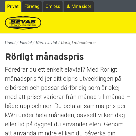
Till sidans huvudinnehåll
Privat
Företag
Om oss
Mina sidor
Privat
Elavtal
Våra elavtal
Rörligt månadspris
Rörligt månadspris
Föredrar du ett enkelt elavtal? Med Rörligt
månadspris följer ditt elpris utvecklingen på
elbörsen och passar därför dig som är okej
med att priset varierar från månad till månad –
både upp och ner. Du betalar samma pris per
kWh under hela månaden, oavsett vilken dag
eller tid på dygnet du använder elen. Genom
att använda mindre el kan du påverka din