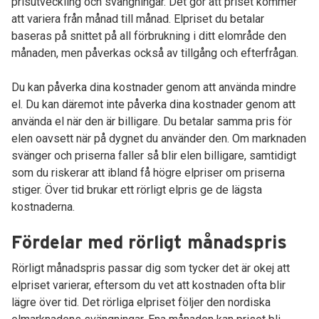
prisutveckling och svängningar. Det gör att priset kommer
att variera från månad till månad. Elpriset du betalar
baseras på snittet på all förbrukning i ditt elområde den
månaden, men påverkas också av tillgång och efterfrågan.
Du kan påverka dina kostnader genom att använda mindre
el. Du kan däremot inte påverka dina kostnader genom att
använda el när den är billigare. Du betalar samma pris för
elen oavsett när på dygnet du använder den. Om marknaden
svänger och priserna faller så blir elen billigare, samtidigt
som du riskerar att ibland få högre elpriser om priserna
stiger. Över tid brukar ett rörligt elpris ge de lägsta
kostnaderna.
Fördelar med rörligt månadspris
Rörligt månadspris passar dig som tycker det är okej att
elpriset varierar, eftersom du vet att kostnaden ofta blir
lägre över tid. Det rörliga elpriset följer den nordiska