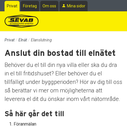
Till sidans huvudinnehåll
Privat
Företag
Om oss
Mina sidor
Privat
Elnät
Elanslutning
Anslut din bostad till elnätet
Behöver du el till din nya villa eller ska du dra
in el till fritidshuset? Eller behöver du el
tillfälligt under byggperioden? Hör av dig till oss
så berättar vi mer om möjligheterna att
leverera el dit du önskar inom vårt nätområde.
Så här går det till
Föranmälan