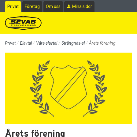
Till sidans huvudinnehåll
Privat
Företag
Om oss
Mina sidor
Privat
Elavtal
Våra elavtal
Strängnäs-el
Årets förening
Årets förening