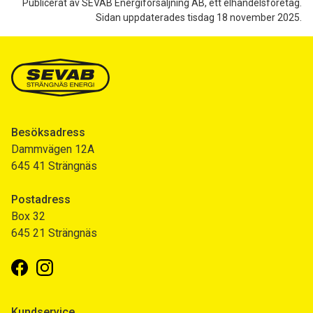
Publicerat av SEVAB Energiförsäljning AB, ett elhandelsföretag.
Sidan uppdaterades tisdag 18 november 2025.
Besöksadress
Dammvägen 12A
645 41 Strängnäs
Postadress
Box 32
645 21 Strängnäs
Facebook
Instagram
Kundservice