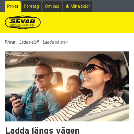
Till sidans huvudinnehåll
Privat
Företag
Om oss
Mina sidor
Privat
Ladda elbil
Ladda på stan
Ladda längs vägen