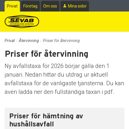
Till sidans huvudinnehåll
Privat
Företag
Om oss
Mina sidor
Privat
Återvinning
Priser för återvinning
Priser för återvinning
Ny avfallstaxa för 2026 börjar gälla den 1
januari. Nedan hittar du utdrag ur aktuell
avfallstaxa för de vanligaste tjänsterna. Du kan
även ladda ner den fullständiga taxan i pdf.
Priser för hämtning av
hushållsavfall