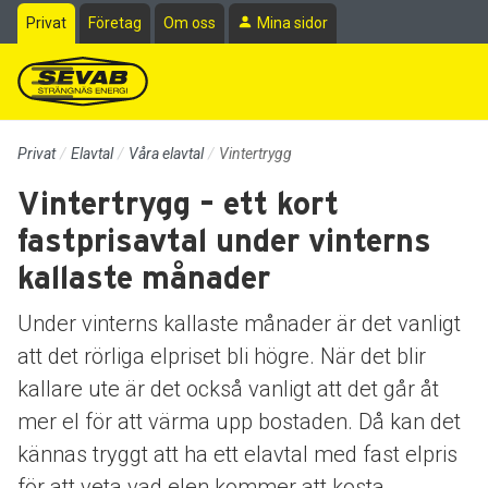
Till sidans huvudinnehåll
Privat
Företag
Om oss
Mina sidor
Privat
Elavtal
Våra elavtal
Vintertrygg
Vintertrygg – ett kort
fastprisavtal under vinterns
kallaste månader
Under vinterns kallaste månader är det vanligt
att det rörliga elpriset bli högre. När det blir
kallare ute är det också vanligt att det går åt
mer el för att värma upp bostaden. Då kan det
kännas tryggt att ha ett elavtal med fast elpris
för att veta vad elen kommer att kosta.