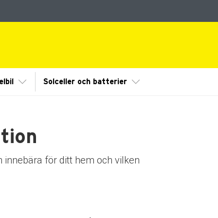
dermeny
Visa/Göm undermeny
Visa/Göm undermeny
lbil
Solceller och batterier
tion
 innebära för ditt hem och vilken