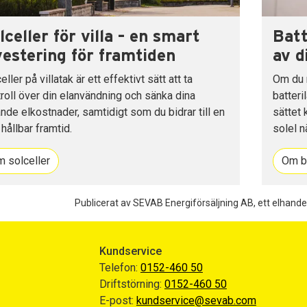
lceller för villa – en smart
Batt
vestering för framtiden
av d
eller på villatak är ett effektivt sätt att ta
Om du r
roll över din elanvändning och sänka dina
batteri
nde elkostnader, samtidigt som du bidrar till en
sättet 
hållbar framtid.
solel n
 solceller
Om ba
Publicerat av SEVAB Energiförsäljning AB, ett elhande
Kundservice
Telefon:
0152-460 50
Driftstörning:
0152-460 50
E-post:
kundservice@sevab.com