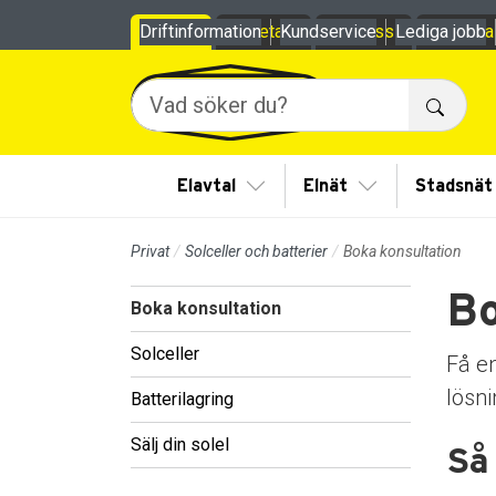
Till sidans huvudinnehåll
Driftinformation
Privat
Företag
Kundservice
Om oss
Lediga jobb
Mina
Sök
Visa/Göm undermeny
Visa/Göm under
Elavtal
Elnät
Stadsnät
Privat
Solceller och batterier
Boka konsultation
Bo
Boka konsultation
Solceller
Få en
lösn
Batterilagring
Sälj din solel
Så