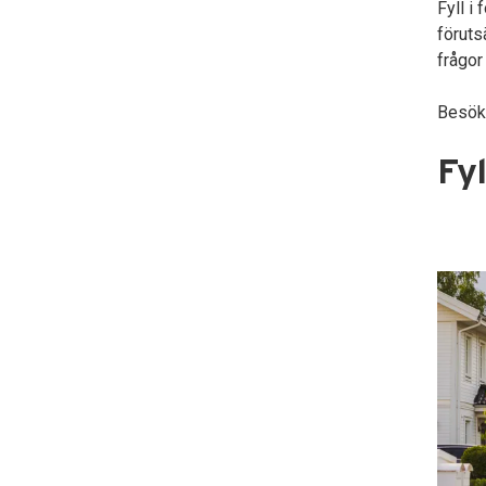
Fyll i
föruts
frågor 
Besöke
Fyl