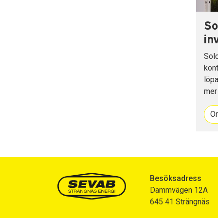
So
in
Solc
kont
löpa
mer 
Om
Besöksadress
Dammvägen 12A
645 41 Strängnäs