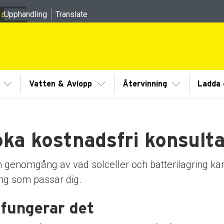
 sidor
Upphandling
Translate
meny
Visa/Göm undermeny
Visa/Göm undermeny
Visa/Göm un
Vatten & Avlopp
Återvinning
Ladda e
ka kostnadsfri konsulta
 genomgång av vad solceller och batterilagring kan
ing som passar dig.
 fungerar det