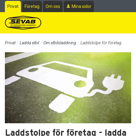
Till sidans huvudinnehåll
Privat
Företag
Om oss
Mina sidor
Privat
Ladda elbil
Om elbilsladdning
Laddstolpe för företag
Laddstolpe för företag - ladda