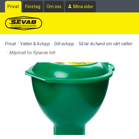
Till sidans huvudinnehåll
Privat
Företag
Om oss
Mina sidor
Privat
Vatten & Avlopp
Ditt avlopp
Så tar du hand om vårt vatten
Miljötratt för flytande fett