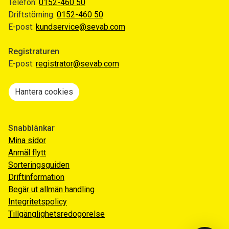
Telefon:
0152-460 50
Driftstörning:
0152-460 50
E-post:
kundservice@sevab.com
Registraturen
E-post:
registrator@sevab.com
Hantera cookies
Snabblänkar
Mina sidor
Anmäl flytt
Sorteringsguiden
Driftinformation
Begär ut allmän handling
Integritetspolicy
Tillgänglighetsredogörelse