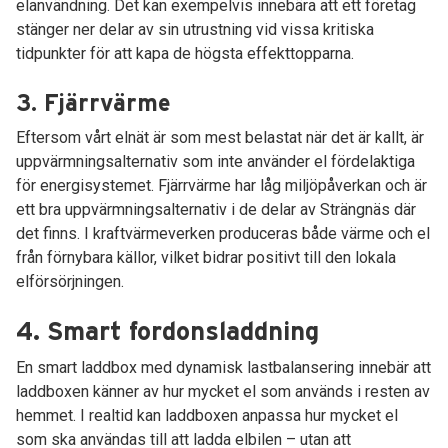
elanvändning. Det kan exempelvis innebära att ett företag
stänger ner delar av sin utrustning vid vissa kritiska
tidpunkter för att kapa de högsta effekttopparna.
3. Fjärrvärme
Eftersom vårt elnät är som mest belastat när det är kallt, är
uppvärmningsalternativ som inte använder el fördelaktiga
för energisystemet. Fjärrvärme har låg miljöpåverkan och är
ett bra uppvärmningsalternativ i de delar av Strängnäs där
det finns. I kraftvärmeverken produceras både värme och el
från förnybara källor, vilket bidrar positivt till den lokala
elförsörjningen.
4. Smart fordonsladdning
En smart laddbox med dynamisk lastbalansering innebär att
laddboxen känner av hur mycket el som används i resten av
hemmet. I realtid kan laddboxen anpassa hur mycket el
som ska användas till att ladda elbilen – utan att