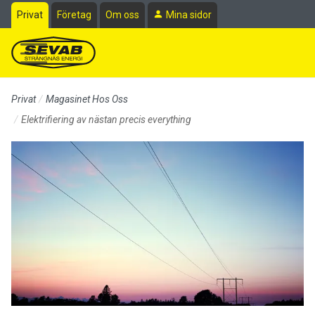
Till sidans huvudinnehåll
Privat
Företag
Om oss
Mina sidor
Privat
Magasinet Hos Oss
Elektrifiering av nästan precis everything