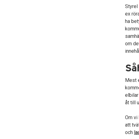
Styrel
ex rör
ha bet
kommu
samhäl
om det
innehå
Såh
Mest e
kommer
elbila
åt til
Om vi
att tv
och
la