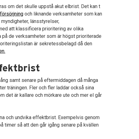
as om det skulle uppstå akut elbrist. Det kan t
försörjning
och liknande verksamheter som kan
r myndigheter, länsstyrelser,
d att klassificera prioritering av olika
ta på de verksamheter som är högst prioriterade
Prioriteringslistan är sekretessbelagd då den
en.
fektbrist
 igång samt senare på eftermiddagen då många
r träningen. Fler och fler laddar också sina
om det är kallare och mörkare ute och mer el går
rna och undvika effektbrist. Exempelvis genom
 på timer så att den går igång senare på kvällen