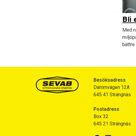
Bli 
Med nå
miljöp
bättre
Besöksadress
Dammvägen 12A
645 41 Strängnäs
Postadress
Box 32
645 21 Strängnäs