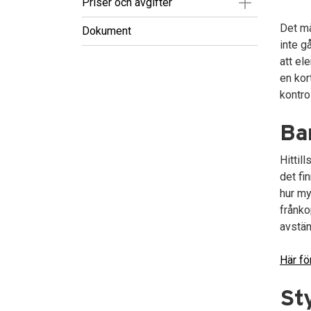
Visa/Göm un
Priser och avgifter
Det må
Dokument
inte g
att ele
en kor
kontro
Ba
Hittil
det fi
hur my
frånko
avstän
Här fö
Sty