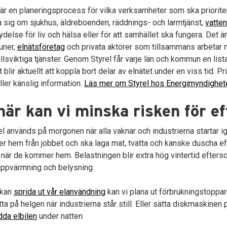
 är en planeringsprocess för vilka verksamheter som ska prioriter
a sig om sjukhus, äldreboenden, räddnings- och larmtjänst,
vatten
ydelse för liv och hälsa eller för att samhället ska fungera. Det ä
ner,
elnätsföretag
och privata aktörer som tillsammans arbetar me
lsviktiga tjänster. Genom Styrel får varje län och kommun en lis
 blir aktuellt att koppla bort delar av elnätet under en viss tid. 
ller känslig information.
Läs mer om Styrel hos Energimyndighet
är kan vi minska risken för ef
l används på morgonen när alla vaknar och industrierna startar
 hem från jobbet och ska laga mat, tvätta och kanske duscha efte
r när de kommer hem. Belastningen blir extra hög vintertid efters
l uppvärmning och belysning.
 kan
sprida ut vår elanvändning
kan vi plana ut förbrukningstoppa
ätta på helgen när industrierna står still. Eller sätta diskmaskinen
dda elbilen
under natten.