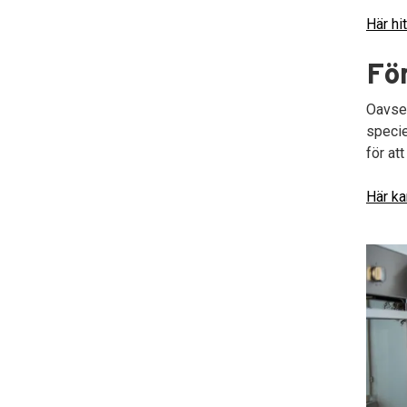
Här hit
Fö
Oavset
specie
för att
Här k