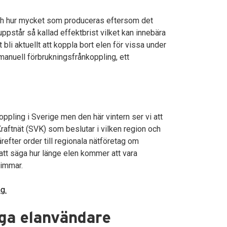
och hur mycket som produceras eftersom det
uppstår så kallad effektbrist vilket kan innebära
et bli aktuellt att koppla bort elen för vissa under
 manuell förbrukningsfrånkoppling, ett
ppling i Sverige men den här vintern ser vi att
 Kraftnät (SVK) som beslutar i vilken region och
efter order till regionala nätföretag om
 att säga hur länge elen kommer att vara
timmar.
g.
iga elanvändare