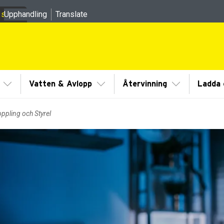
 sidor
Upphandling
Translate
meny
Visa/Göm undermeny
Visa/Göm undermeny
Visa/Göm un
Vatten & Avlopp
Återvinning
Ladda e
ppling och Styrel
dermeny
dermeny
dermeny
dermeny