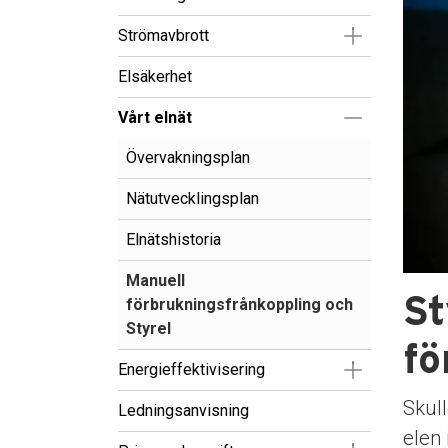
Visa/Göm un
Strömavbrott
Elsäkerhet
Visa/Göm un
Vårt elnät
Övervakningsplan
Nätutvecklingsplan
Elnätshistoria
Manuell
St
förbrukningsfrånkoppling och
Styrel
fö
Visa/Göm un
Energieffektivisering
Skull
Ledningsanvisning
elen 