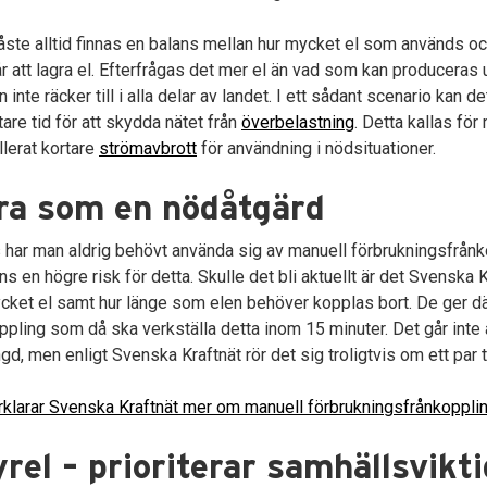
dermeny
ste alltid finnas en balans mellan hur mycket el som används 
år att lagra el. Efterfrågas det mer el än vad som kan produceras 
n inte räcker till i alla delar av landet. I ett sådant scenario kan d
tare tid för att skydda nätet från
överbelastning
. Detta kallas för
llerat kortare
strömavbrott
för användning i nödsituationer.
ra som en nödåtgärd
ls har man aldrig behövt använda sig av manuell förbrukningsfrånko
nns en högre risk för detta. Skulle det bli aktuellt är det Svenska
cket el samt hur länge som elen behöver kopplas bort. De ger där
ppling som då ska verkställa detta inom 15 minuter. Det går inte
gd, men enligt Svenska Kraftnät rör det sig troligtvis om ett par 
rklarar Svenska Kraftnät mer om manuell förbrukningsfrånkopplin
rel – prioriterar samhällsvikt