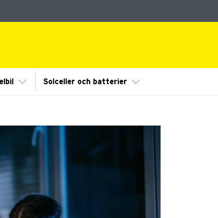
dermeny
Visa/Göm undermeny
Visa/Göm undermeny
lbil
Solceller och batterier