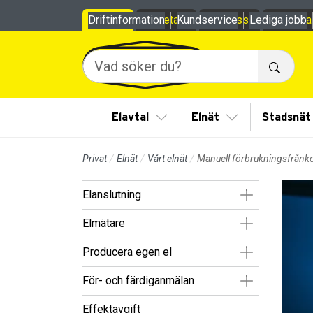
Till sidans huvudinnehåll
Driftinformation
Privat
Företag
Kundservice
Om oss
Lediga jobb
Mina
Sök
Visa/Göm undermeny
Visa/Göm under
Elavtal
Elnät
Stadsnät
Privat
Elnät
Vårt elnät
Manuell förbrukningsfrånko
Visa/Göm un
Elanslutning
Visa/Göm un
Elmätare
Visa/Göm un
Producera egen el
Visa/Göm un
För- och färdiganmälan
Effektavgift