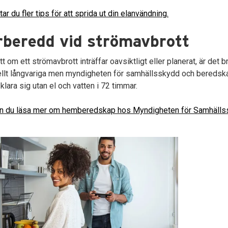
tar du fler tips för att sprida ut din elanvändning.
rberedd vid strömavbrott
t om ett strömavbrott inträffar oavsiktligt eller planerat, är det b
llt långvariga men myndigheten för samhällsskydd och beredskap
 klara sig utan el och vatten i 72 timmar.
an du läsa mer om hemberedskap hos Myndigheten för Samhälls