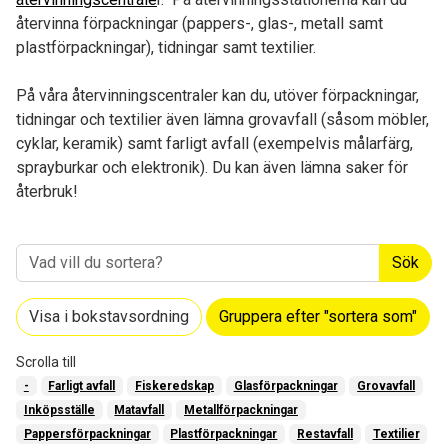
återvinna förpackningar (pappers-, glas-, metall samt
plastförpackningar), tidningar samt textilier.
På våra återvinningscentraler kan du, utöver förpackningar,
tidningar och textilier även lämna grovavfall (såsom möbler,
cyklar, keramik) samt farligt avfall (exempelvis målarfärg,
sprayburkar och elektronik). Du kan även lämna saker för
återbruk!
Sök
Visa i bokstavsordning
Gruppera efter "sortera som"
Scrolla till
-
Farligt avfall
Fiskeredskap
Glasförpackningar
Grovavfall
Inköpsställe
Matavfall
Metallförpackningar
Pappersförpackningar
Plastförpackningar
Restavfall
Textilier