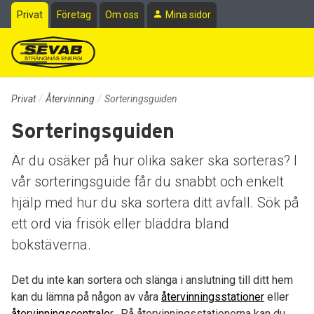
Till sidans huvudinnehåll
Privat
Företag
Om oss
Mina sidor
Privat
Återvinning
Sorteringsguiden
Sorteringsguiden
Är du osäker på hur olika saker ska sorteras? I
vår sorteringsguide får du snabbt och enkelt
hjälp med hur du ska sortera ditt avfall. Sök på
ett ord via frisök eller bläddra bland
bokstäverna.
Det du inte kan sortera och slänga i anslutning till ditt hem
kan du lämna på någon av våra
återvinningsstationer
eller
återvinningscentrale
r. På återvinningsstationerna kan du