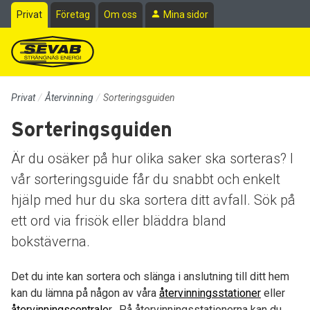
Till sidans huvudinnehåll
Privat
Företag
Om oss
Mina sidor
Privat
Återvinning
Sorteringsguiden
Sorteringsguiden
Är du osäker på hur olika saker ska sorteras? I
vår sorteringsguide får du snabbt och enkelt
hjälp med hur du ska sortera ditt avfall. Sök på
ett ord via frisök eller bläddra bland
bokstäverna.
Det du inte kan sortera och slänga i anslutning till ditt hem
kan du lämna på någon av våra
återvinningsstationer
eller
återvinningscentrale
r. På återvinningsstationerna kan du