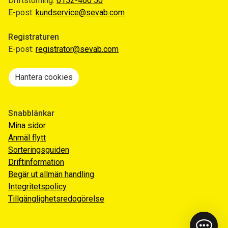
Driftstörning:
0152-460 50
E-post:
kundservice@sevab.com
Registraturen
E-post:
registrator@sevab.com
Hantera cookies
Snabblänkar
Mina sidor
Anmäl flytt
Sorteringsguiden
Driftinformation
Begär ut allmän handling
Integritetspolicy
Tillgänglighetsredogörelse