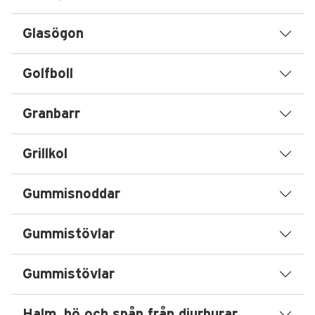
Glasögon
Golfboll
Granbarr
Grillkol
Gummisnoddar
Gummistövlar
Gummistövlar
Halm, hö och spån från djurburar