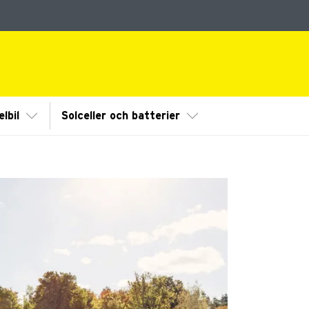
dermeny
Visa/Göm undermeny
Visa/Göm undermeny
lbil
Solceller och batterier