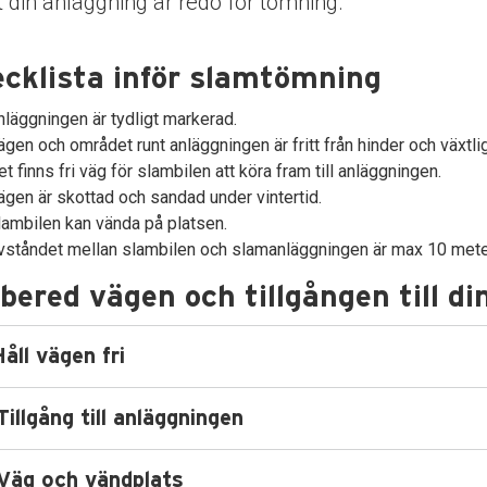
att din anläggning är redo för tömning.
dermeny
cklista inför slamtömning
dermeny
nläggningen är tydligt markerad.
dermeny
ägen och området runt anläggningen är fritt från hinder och växtli
et finns fri väg för slambilen att köra fram till anläggningen.
ägen är skottad och sandad under vintertid.
lambilen kan vända på platsen.
vståndet mellan slambilen och slamanläggningen är max 10 meter 
bered vägen och tillgången till d
Håll vägen fri
Tillgång till anläggningen
 Väg och vändplats