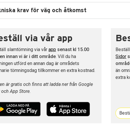
kniska krav för väg och åtkomst
eställ via vår app
Bes
täll slamtömning via vår
app
senast kl 15.00
Bestäl
n innan vi är i ditt område
. Vill du ha
Sidor
s
ningen utförd en annan dag är områdets
områd
narie tömningsdag tillkommer en extra kostnad.
än omr
extra k
n är gratis och finns att ladda ner från Google
 och App Store.
Best