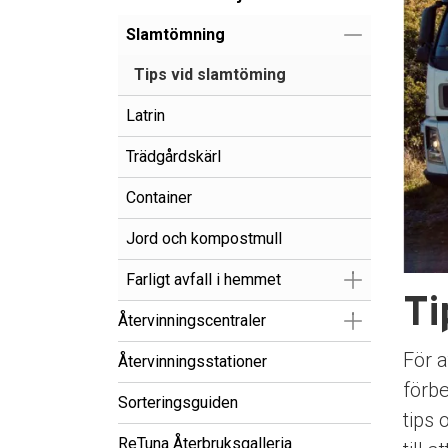
Visa/Göm un
Slamtömning
Tips vid slamtöming
Latrin
Trädgårdskärl
Container
Jord och kompostmull
Visa/Göm un
Farligt avfall i hemmet
Ti
Visa/Göm un
Återvinningscentraler
För a
Återvinningsstationer
förbe
Sorteringsguiden
tips 
ReTuna Återbruksgalleria