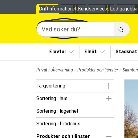
Till sidans huvudinnehåll
Driftinformation
Privat
Företag
Kundservice
Om oss
Lediga jobb
Mina
Sök
Visa/Göm undermeny
Visa/Göm under
Elavtal
Elnät
Stadsnät
Privat
Återvinning
Produkter och tjänster
Slamtö
Visa/Göm un
Färgsortering
Visa/Göm un
Sortering i hus
Sortering i lägenhet
Sortering i fritidshus
Visa/Göm un
Produkter och tjänster