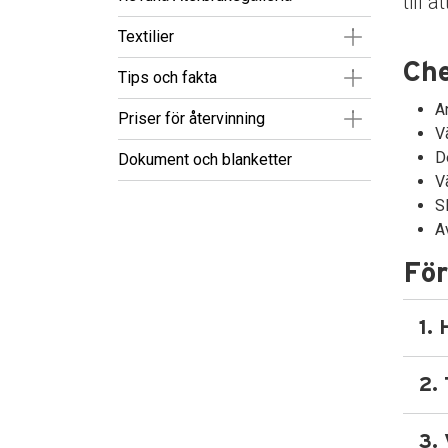
till 
Visa/Göm un
Textilier
Che
Visa/Göm un
Tips och fakta
A
Visa/Göm un
Priser för återvinning
V
D
Dokument och blanketter
V
S
A
För
1. 
2. 
3.