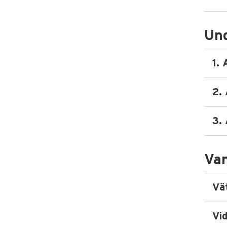
Und
1.
2.
3. 
Van
Vä
Vi