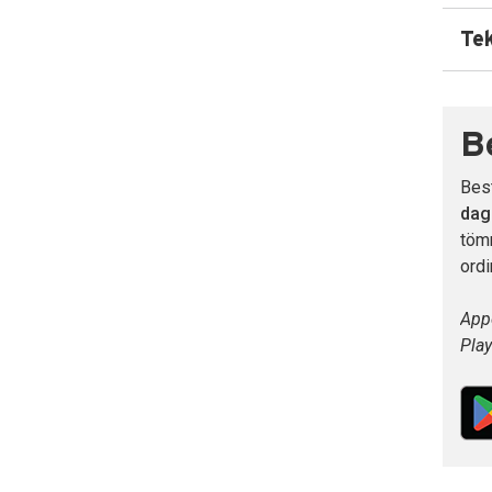
Te
B
Bes
dage
töm
ordi
Appe
Play