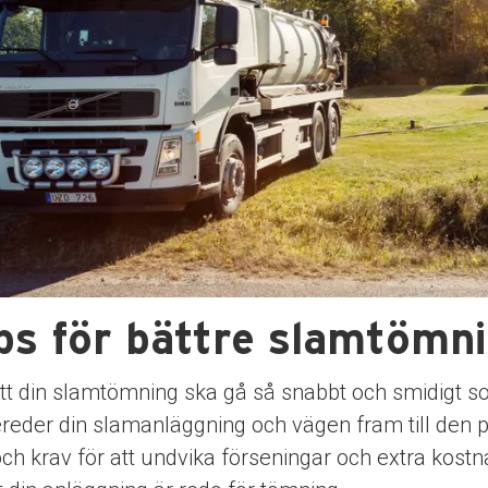
dermeny
dermeny
ps för bättre slamtömn
dermeny
tt din slamtömning ska gå så snabbt och smidigt som 
reder din slamanläggning och vägen fram till den på 
och krav för att undvika förseningar och extra kos