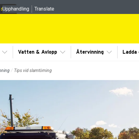
 sidor
Upphandling
Translate
meny
Visa/Göm undermeny
Visa/Göm undermeny
Visa/Göm un
Vatten & Avlopp
Återvinning
Ladda e
mning
Tips vid slamtöming
dermeny
dermeny
dermeny