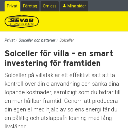
Till sidans huvudinnehåll
Privat
Företag
Om oss
Mina sidor
Privat
Solceller och batterier
Solceller
Solceller för villa – en smart
investering för framtiden
Solceller på villatak är ett effektivt sätt att ta
kontroll över din elanvändning och sänka dina
löpande kostnader, samtidigt som du bidrar till
en mer hållbar framtid. Genom att producera
din egen el med hjälp av solens energi får du
en pålitlig och utsläppsfri lösning med lång
livslängd.