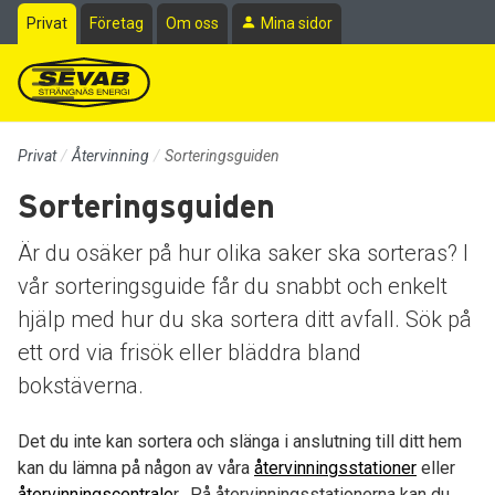
Till sidans huvudinnehåll
Privat
Företag
Om oss
Mina sidor
Privat
Återvinning
Sorteringsguiden
Sorteringsguiden
Är du osäker på hur olika saker ska sorteras? I
vår sorteringsguide får du snabbt och enkelt
hjälp med hur du ska sortera ditt avfall. Sök på
ett ord via frisök eller bläddra bland
bokstäverna.
Det du inte kan sortera och slänga i anslutning till ditt hem
kan du lämna på någon av våra
återvinningsstationer
eller
återvinningscentrale
r. På återvinningsstationerna kan du