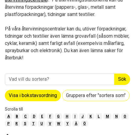
återvinna förpackningar (pappers-, glas-, metall samt
plastförpackningar), tidningar samt textilier.
På våra återvinningscentraler kan du, utöver förpackningar,
tidningar och textilier även lämna grovavfall (såsom möbler,
cyklar, keramik) samt farligt avfall (exempelvis målarfärg,
sprayburkar och elektronik). Du kan även lämna saker för
återbruk!
Sök
Visa i bokstavsordning
Gruppera efter "sortera som"
Scrolla till
A
B
C
D
E
F
G
H
I
J
K
L
M
N
O
P
R
S
T
U
V
W
Y
Ä
Ö