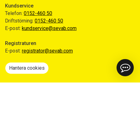
Kundservice
Telefon:
0152-460 50
Driftstörning:
0152-460 50
E-post:
kundservice@sevab.com
Registraturen
E-post:
registrator@sevab.com
Hantera cookies
Snabblänkar
Mina sidor
Anmäl flytt
Sorteringsguiden
Driftinformation
Begär ut allmän handling
Integritetspolicy