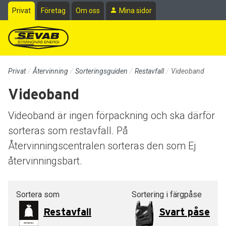
Till sidans huvudinnehåll
Privat
Företag
Om oss
Mina sidor
Privat
Återvinning
Sorteringsguiden
Restavfall
Videoband
Videoband
Videoband är ingen förpackning och ska därför
sorteras som restavfall. På
Återvinningscentralen sorteras den som Ej
återvinningsbart.
Sortera som
Sortering i färgpåse
Restavfall
Svart påse