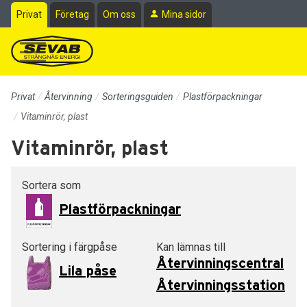
Till sidans huvudinnehåll
Privat
Företag
Om oss
Mina sidor
Privat
Återvinning
Sorteringsguiden
Plastförpackningar
Vitaminrör, plast
Vitaminrör, plast
Sortera som
Plastförpackningar
Sortering i färgpåse
Kan lämnas till
Återvinningscentral
Lila påse
Återvinningsstation