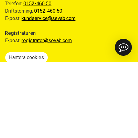
Telefon:
0152-460 50
Driftstörning:
0152-460 50
E-post:
kundservice@sevab.com
Registraturen
E-post:
registrator@sevab.com
Hantera cookies
Snabblänkar
Mina sidor
Anmäl flytt
Sorteringsguiden
Driftinformation
Begär ut allmän handling
Integritetspolicy
Tillgänglighetsredogörelse