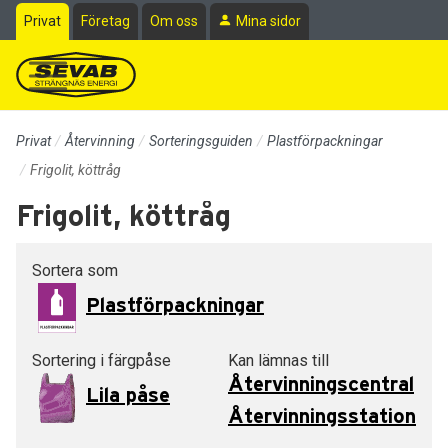
Till sidans huvudinnehåll
Privat
Företag
Om oss
Mina sidor
Privat
Återvinning
Sorteringsguiden
Plastförpackningar
Frigolit, köttråg
Frigolit, köttråg
Sortera som
Plastförpackningar
Sortering i färgpåse
Kan lämnas till
Återvinningscentral
Lila påse
Återvinningsstation