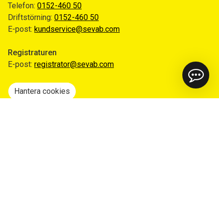
Telefon:
0152-460 50
Driftstörning:
0152-460 50
E-post:
kundservice@sevab.com
Registraturen
E-post:
registrator@sevab.com
Hantera cookies
Snabblänkar
Mina sidor
Anmäl flytt
Sorteringsguiden
Driftinformation
Begär ut allmän handling
Integritetspolicy
Tillgänglighetsredogörelse