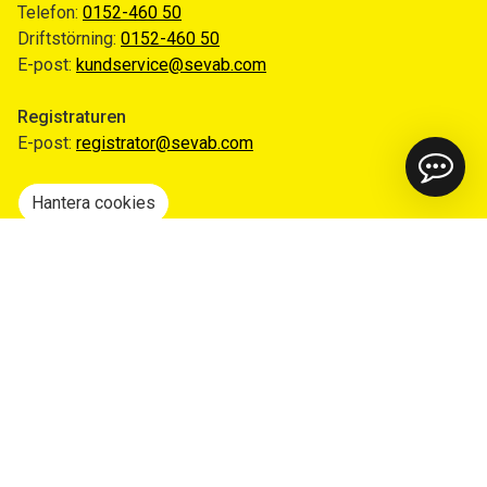
Telefon:
0152-460 50
Driftstörning:
0152-460 50
E-post:
kundservice@sevab.com
Registraturen
E-post:
registrator@sevab.com
Hantera cookies
Snabblänkar
Mina sidor
Anmäl flytt
Sorteringsguiden
Driftinformation
Begär ut allmän handling
Integritetspolicy
Tillgänglighetsredogörelse