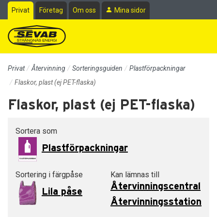
Till sidans huvudinnehåll
Privat
Företag
Om oss
Mina sidor
Privat
Återvinning
Sorteringsguiden
Plastförpackningar
Flaskor, plast (ej PET-flaska)
Flaskor, plast (ej PET-flaska)
Sortera som
Plastförpackningar
Sortering i färgpåse
Kan lämnas till
Återvinningscentral
Lila påse
Återvinningsstation