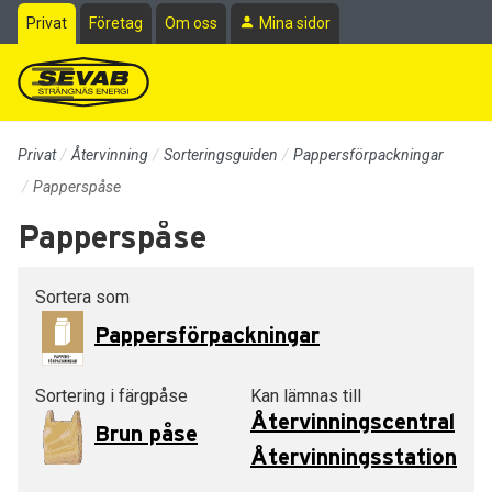
Till sidans huvudinnehåll
Privat
Företag
Om oss
Mina sidor
Privat
Återvinning
Sorteringsguiden
Pappersförpackningar
Papperspåse
Papperspåse
Sortera som
Pappersförpackningar
Sortering i färgpåse
Kan lämnas till
Återvinningscentral
Brun påse
Återvinningsstation