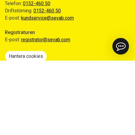
Telefon:
0152-460 50
Driftstörning:
0152-460 50
E-post:
kundservice@sevab.com
Registraturen
E-post:
registrator@sevab.com
Hantera cookies
Snabblänkar
Mina sidor
Anmäl flytt
Sorteringsguiden
Driftinformation
Begär ut allmän handling
Integritetspolicy
Tillgänglighetsredogörelse