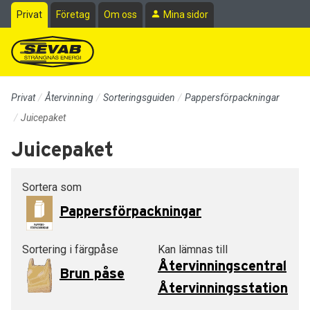
Till sidans huvudinnehåll
Privat
Företag
Om oss
Mina sidor
Privat
Återvinning
Sorteringsguiden
Pappersförpackningar
Juicepaket
Juicepaket
Sortera som
Pappersförpackningar
Sortering i färgpåse
Kan lämnas till
Återvinningscentral
Brun påse
Återvinningsstation