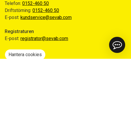
Telefon:
0152-460 50
Driftstörning:
0152-460 50
E-post:
kundservice@sevab.com
Registraturen
E-post:
registrator@sevab.com
Hantera cookies
Snabblänkar
Mina sidor
Anmäl flytt
Sorteringsguiden
Driftinformation
Begär ut allmän handling
Integritetspolicy
Tillgänglighetsredogörelse