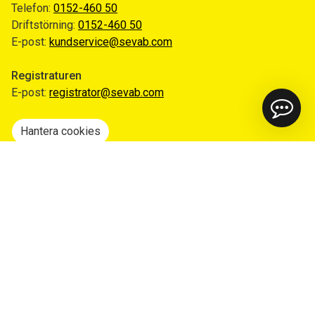
Telefon:
0152-460 50
Driftstörning:
0152-460 50
E-post:
kundservice@sevab.com
Registraturen
E-post:
registrator@sevab.com
Hantera cookies
Snabblänkar
Mina sidor
Anmäl flytt
Sorteringsguiden
Driftinformation
Begär ut allmän handling
Integritetspolicy
Tillgänglighetsredogörelse