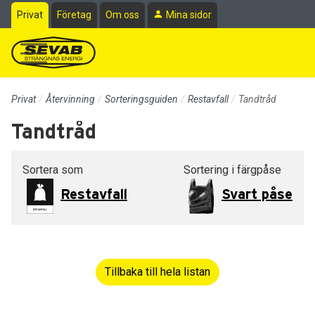
Till sidans huvudinnehåll
Privat
Företag
Om oss
Mina sidor
Privat
Återvinning
Sorteringsguiden
Restavfall
Tandtråd
Tandtråd
Sortera som
Sortering i färgpåse
Restavfall
Svart påse
Tillbaka till hela listan