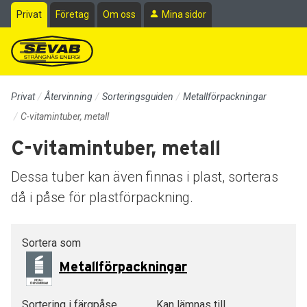
Till sidans huvudinnehåll
Privat
Företag
Om oss
Mina sidor
Privat
Återvinning
Sorteringsguiden
Metallförpackningar
C-vitamintuber, metall
C-vitamintuber, metall
Dessa tuber kan även finnas i plast, sorteras
då i påse för plastförpackning.
Sortera som
Metallförpackningar
Sortering i färgpåse
Kan lämnas till