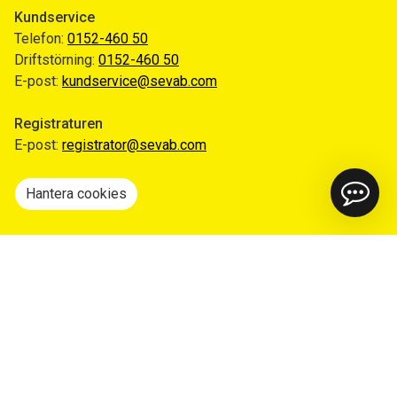
Kundservice
Telefon:
0152-460 50
Driftstörning:
0152-460 50
E-post:
kundservice@sevab.com
Registraturen
E-post:
registrator@sevab.com
Hantera cookies
Snabblänkar
Mina sidor
Anmäl flytt
Sorteringsguiden
Driftinformation
Begär ut allmän handling
Integritetspolicy