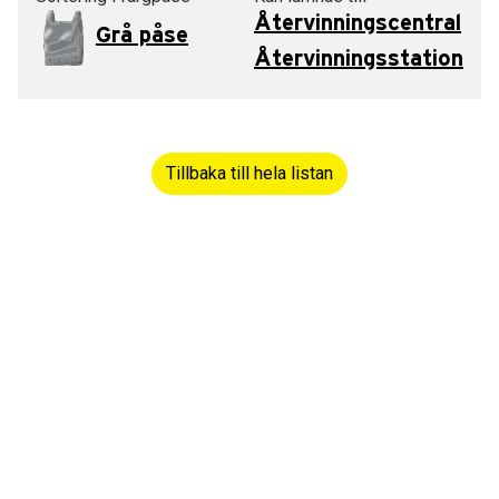
Återvinningscentral
Grå påse
Återvinningsstation
Tillbaka till hela listan