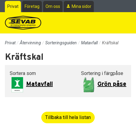
Till sidans huvudinnehåll
Privat
Företag
Om oss
Mina sidor
Privat
Återvinning
Sorteringsguiden
Matavfall
Kräftskal
Kräftskal
Sortera som
Sortering i färgpåse
Matavfall
Grön påse
Tillbaka till hela listan