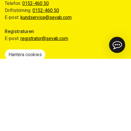
Telefon:
0152-460 50
Driftstörning:
0152-460 50
E-post:
kundservice@sevab.com
Registraturen
E-post:
registrator@sevab.com
Hantera cookies
Snabblänkar
Mina sidor
Anmäl flytt
Sorteringsguiden
Driftinformation
Begär ut allmän handling
Integritetspolicy
Tillgänglighetsredogörelse