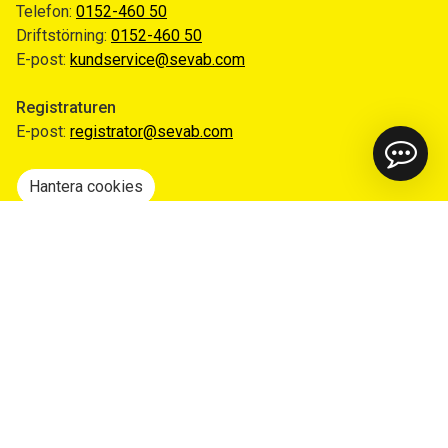
Telefon:
0152-460 50
Driftstörning:
0152-460 50
E-post:
kundservice@sevab.com
Registraturen
E-post:
registrator@sevab.com
Hantera cookies
Snabblänkar
Mina sidor
Anmäl flytt
Sorteringsguiden
Driftinformation
Begär ut allmän handling
Integritetspolicy
Tillgänglighetsredogörelse