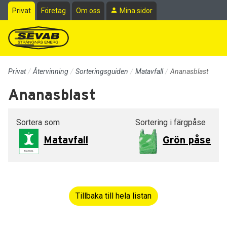
Till sidans huvudinnehåll
Privat
Företag
Om oss
Mina sidor
Privat
Återvinning
Sorteringsguiden
Matavfall
Ananasblast
Ananasblast
Sortera som
Sortering i färgpåse
Matavfall
Grön påse
Tillbaka till hela listan