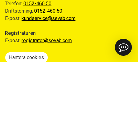
Telefon:
0152-460 50
Driftstörning:
0152-460 50
E-post:
kundservice@sevab.com
Registraturen
E-post:
registrator@sevab.com
Hantera cookies
Snabblänkar
Mina sidor
Anmäl flytt
Sorteringsguiden
Driftinformation
Begär ut allmän handling
Integritetspolicy
Tillgänglighetsredogörelse