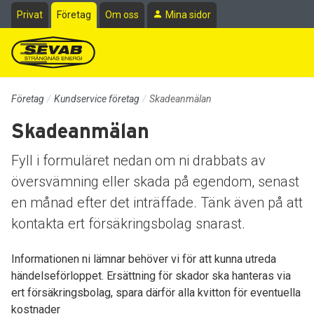
Till sidans huvudinnehåll
Privat
Företag
Om oss
Mina sidor
Företag
Kundservice företag
Skadeanmälan
Skadeanmälan
Fyll i formuläret nedan om ni drabbats av
översvämning eller skada på egendom, senast
en månad efter det inträffade. Tänk även på att
kontakta ert försäkringsbolag snarast.
Informationen ni lämnar behöver vi för att kunna utreda
händelseförloppet. Ersättning för skador ska hanteras via
ert försäkringsbolag, spara därför alla kvitton för eventuella
kostnader