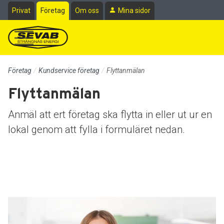
Till sidans huvudinnehåll
Privat
Företag
Om oss
Mina sidor
Företag
Kundservice företag
Flyttanmälan
Flyttanmälan
Anmäl att ert företag ska flytta in eller ut ur en
lokal genom att fylla i formuläret nedan.