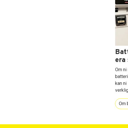
Bat
era 
Om ni 
batter
kan ni
verkli
Om b