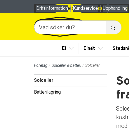
Till sidans huvudinnehåll
Driftinformation
Privat
Företag
Kundservice
Om oss
Upphandling
Mina
Sök
Visa/Göm undermeny
Visa/Göm und
El
Elnät
Stadsn
Företag
Solceller & batteri
Solceller
So
Solceller
Batterilagring
fr
Solce
kostn
med h