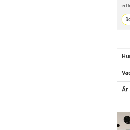
ert 
Bo
Hur
Va
Är