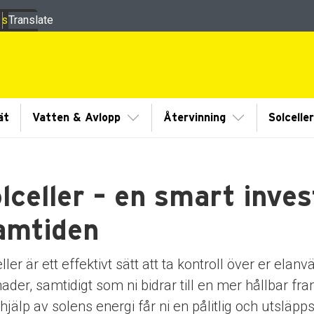
 sidor
Translate
ermeny
Visa/Göm undermeny
Visa/Göm und
ät
Vatten & Avlopp
Återvinning
Solcelle
lceller – en smart inves
amtiden
ller är ett effektivt sätt att ta kontroll över er el
ader, samtidigt som ni bidrar till en mer hållbar f
jälp av solens energi får ni en pålitlig och utsläpps