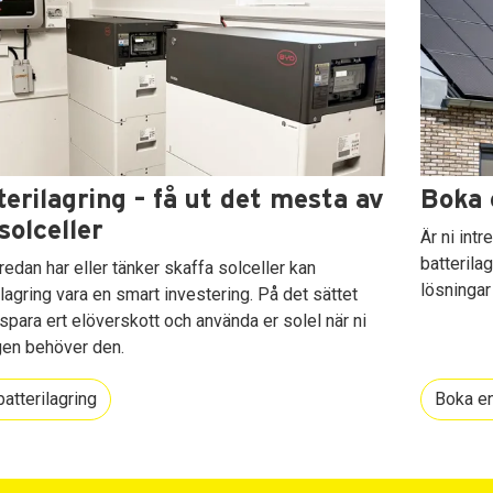
terilagring – få ut det mesta av
Boka 
solceller
Är ni int
batterila
redan har eller tänker skaffa solceller kan
lösningar
ilagring vara en smart investering. På det sättet
 spara ert elöverskott och använda er solel när ni
gen behöver den.
atterilagring
Boka en