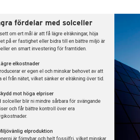
gra fördelar med solceller
ett om ert mål är att få lägre elräkningar, höja
et på er fastighet eller bidra till en bättre miljö är
eller en smart investering för framtiden.
Lägre elkostnader
roducerar er egen el och minskar behovet av att
 el från nätet, vilket sänker er elräkning över tid.
Skydd mot höga elpriser
solceller blir ni mindre sårbara för svängande
iser och får bättre kontroll över era
gikostnader.
iljövänlig elproduktion
nergi är förnybar och helt fossilfri, vilket minskar