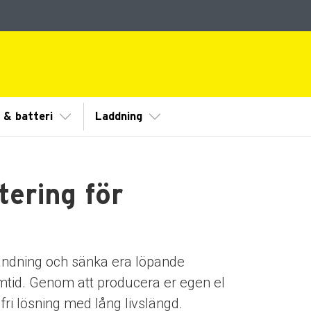
ermeny
Visa/Göm undermeny
Visa/Göm undermeny
r & batteri
Laddning
tering för
användning och sänka era löpande
ramtid. Genom att producera er egen el
fri lösning med lång livslängd.