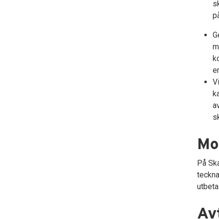
s
p
G
m
k
e
V
k
a
s
Mo
På Ska
teckna
utbeta
Avt