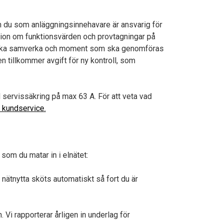
 du som anläggningsinnehavare är ansvarig för
tation om funktionsvärden och provtagningar på
som ska samverka och moment som ska genomföras
en tillkommer avgift för ny kontroll, som
 servissäkring på max 63 A. För att veta vad
r kundservice.
 som du matar in i elnätet:
r nätnytta sköts automatiskt så fort du är
Vi rapporterar årligen in underlag för