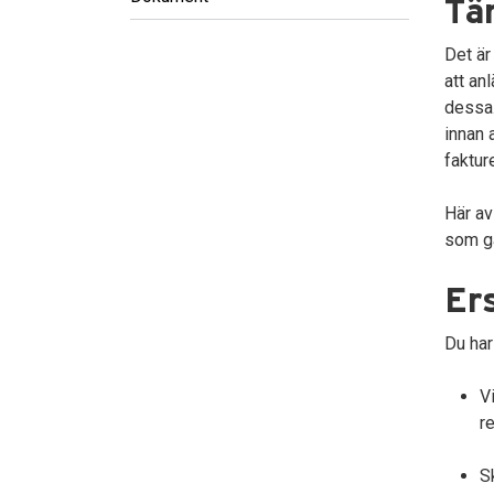
Tän
Det är
att an
dessa.
innan 
faktur
Här av
som gä
Er
Du har
V
r
S