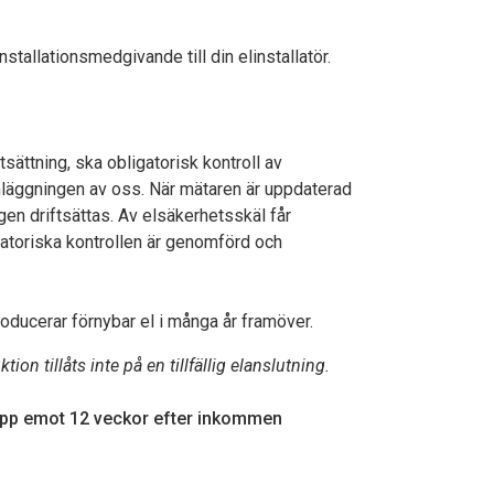
stallationsmedgivande till din elinstallatör.
ftsättning, ska obligatorisk kontroll av
nläggningen av oss. När mätaren är uppdaterad
en driftsättas. Av elsäkerhetsskäl får
gatoriska kontrollen är genomförd och
roducerar förnybar el i många år framöver.
ion tillåts inte på en tillfällig elanslutning.
 upp emot 12 veckor efter inkommen