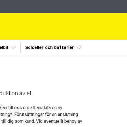
dermeny
Visa/Göm undermeny
Visa/Göm undermeny
lbil
Solceller och batterier
duktion av el.
lan till oss om att ansluta en ny
tning*. Förutsättningar för en anslutning
till dig som kund. Vid eventuellt behov av