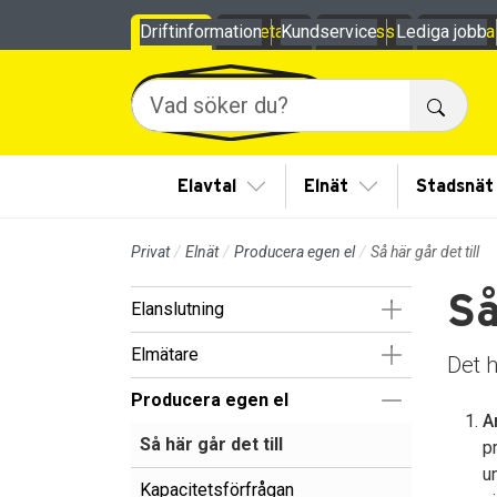
Till sidans huvudinnehåll
Driftinformation
Privat
Företag
Kundservice
Om oss
Lediga jobb
Mina
Sök
Visa/Göm undermeny
Visa/Göm under
Elavtal
Elnät
Stadsnät
Privat
Elnät
Producera egen el
Så här går det till
Så
Visa/Göm un
Elanslutning
Visa/Göm un
Elmätare
Det h
Visa/Göm un
Producera egen el
A
Så här går det till
p
u
Kapacitetsförfrågan