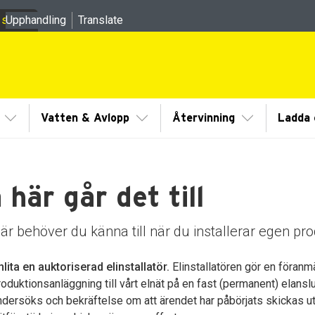
 sidor
Upphandling
Translate
meny
Visa/Göm undermeny
Visa/Göm undermeny
Visa/Göm un
Vatten & Avlopp
Återvinning
Ladda e
 här går det till
dermeny
dermeny
är behöver du känna till när du installerar egen pro
dermeny
nlita en auktoriserad elinstallatör.
Elinstallatören gör en föranmä
roduktionsanläggning till vårt elnät på en fast (permanent) elanslu
ndersöks och bekräftelse om att ärendet har påbörjats skickas ut 