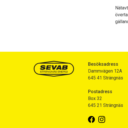
Nätavt
överta
gälla
Besöksadress
Dammvägen 12A
645 41 Strängnäs
Postadress
Box 32
645 21 Strängnäs
Facebook
Instagram