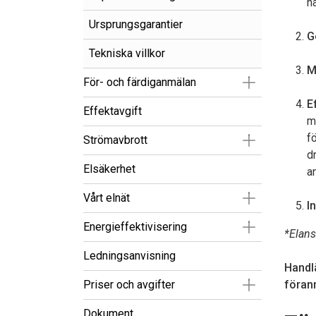
n
Ursprungsgarantier
G
Tekniska villkor
M
Visa/Göm un
För- och färdiganmälan
E
Effektavgift
m
f
Visa/Göm un
Strömavbrott
d
Elsäkerhet
a
Visa/Göm un
Vårt elnät
In
Visa/Göm un
Energieffektivisering
*Elans
Ledningsanvisning
Handl
Visa/Göm un
Priser och avgifter
föran
Dokument