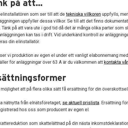
k på att...
 elinstallatören som ser till att de
tekniska villkoren
uppfylls, men
läggningen uppfyller dessa villkor. Se till att det finns dokumen
 Tänk på att vara ute i god tid då det är många olika parter 
anläggningen kan tas i drift. Vid underkänd kontroll av anläggning
eras din elinstallatör.
ser vi produktion av egen el under ett vanligt elabonnemang med
ller för anläggningar över 63 A är du välkommen att
kontakta vå
sättningsformer
 möjlighet att på flera olika sätt få ersättning för din överskottsel
ia nätnytta från elnätsföretaget,
se aktuell prislista
. Ersättning fö
egistrerad hos oss som producent av egen el.
kattereduktion som skattelättnad på din nästa inkomstdeklaration. 