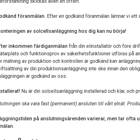
ätförstärkning skickas även en offert.
odkänd föranmälan.
Efter en godkänd föranmälan lämnar vi ett in
onteringen av solcellsanläggning hos dig kan nu börja!
dermeny
fter inkommen färdiganmälan
från din elinstallatör och före dri
ätarplats och funktionsprov av säkerhetsfunktioner utföras på a
ör mätning av produktion och kontrollen är godkänd kan anläggning
dermeny
riftsättning av din produktionsanläggning inte ske innan den obli
nläggningen är godkänd av oss.
dermeny
stallerat!
Nu är din solcellsanläggning installerad och klar, och p
dermeny
lutningen ska vara fast (permanent) ansluten till vårt elnät. Produkt
äggningstiden på anslutningsärenden varierar, men tar ofta
dermeny
mälan.