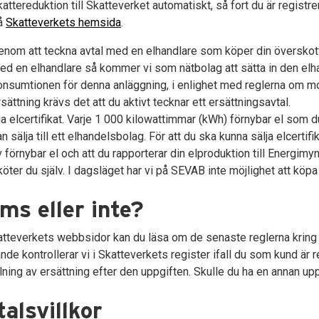
kattereduktion till Skatteverket automatiskt, så fort du är regis
å
Skatteverkets hemsida
.
enom att teckna avtal med en elhandlare som köper din överskotts
ed en elhandlare så kommer vi som nätbolag att sätta in den elha
onsumtionen för denna anläggning, i enlighet med reglerna om mot
rsättning krävs det att du aktivt tecknar ett ersättningsavtal.
ia elcertifikat. Varje 1 000 kilowattimmar (kWh) förnybar el som d
an sälja till ett elhandelsbolag. För att du ska kunna sälja elcert
v förnybar el och att du rapporterar din elproduktion till Energimy
köter du själv. I dagsläget har vi på SEVAB inte möjlighet att köpa 
ms eller inte?
tteverkets webbsidor kan du läsa om de senaste reglerna kring 
nde kontrollerar vi i Skatteverkets register ifall du som kund är r
lning av ersättning efter den uppgiften. Skulle du ha en annan upp
alsvillkor