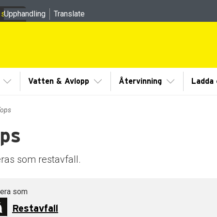
 sidor
Upphandling
Translate
meny
Visa/Göm undermeny
Visa/Göm undermeny
Visa/Göm un
Vatten & Avlopp
Återvinning
Ladda e
Tops
ps
dermeny
dermeny
ras som restavfall.
tera som
Restavfall
dermeny