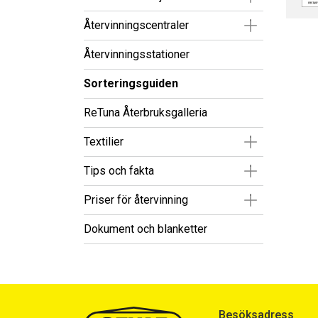
Visa/Göm un
Återvinningscentraler
Återvinningsstationer
Sorteringsguiden
ReTuna Återbruksgalleria
Visa/Göm un
Textilier
Visa/Göm un
Tips och fakta
Visa/Göm un
Priser för återvinning
Dokument och blanketter
Besöksadress