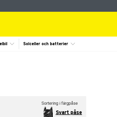
dermeny
Visa/Göm undermeny
Visa/Göm undermeny
lbil
Solceller och batterier
Sortering i färgpåse
Svart påse