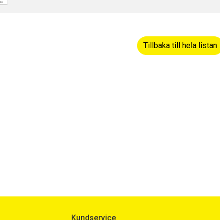
dermeny
Tillbaka till hela listan
dermeny
dermeny
dermeny
Kundservice