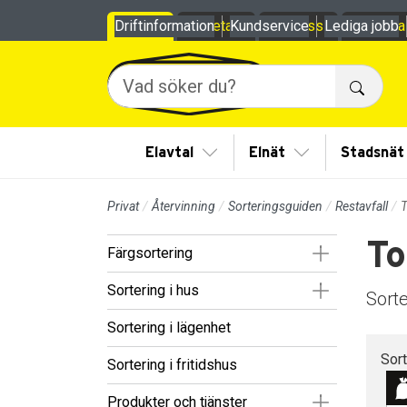
Till sidans huvudinnehåll
Driftinformation
Privat
Företag
Kundservice
Om oss
Lediga jobb
Mina
Sök
Visa/Göm undermeny
Visa/Göm under
Elavtal
Elnät
Stadsnät
Privat
Återvinning
Sorteringsguiden
Restavfall
To
Visa/Göm un
Färgsortering
Visa/Göm un
Sortering i hus
Sorte
Sortering i lägenhet
Sor
Sortering i fritidshus
Visa/Göm un
Produkter och tjänster