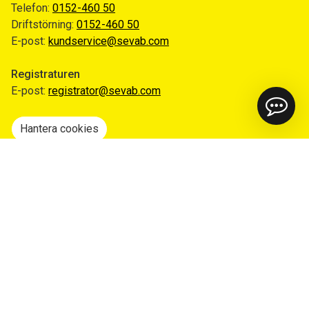
Telefon:
0152-460 50
Driftstörning:
0152-460 50
E-post:
kundservice@sevab.com
Registraturen
E-post:
registrator@sevab.com
Hantera cookies
Snabblänkar
Mina sidor
Anmäl flytt
Sorteringsguiden
Driftinformation
Begär ut allmän handling
Integritetspolicy
Tillgänglighetsredogörelse