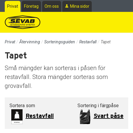
Till sidans huvudinnehåll
Privat
Företag
Om oss
Mina sidor
Privat
Återvinning
Sorteringsguiden
Restavfall
Tapet
Tapet
Små mängder kan sorteras i påsen för
restavfall. Stora mängder sorteras som
grovavfall.
Sortera som
Sortering i färgpåse
Restavfall
Svart påse