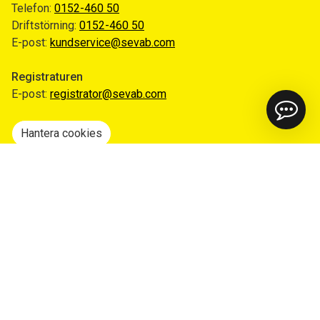
Telefon:
0152-460 50
Driftstörning:
0152-460 50
E-post:
kundservice@sevab.com
Registraturen
E-post:
registrator@sevab.com
Hantera cookies
Snabblänkar
Mina sidor
Anmäl flytt
Sorteringsguiden
Driftinformation
Begär ut allmän handling
Integritetspolicy
Tillgänglighetsredogörelse