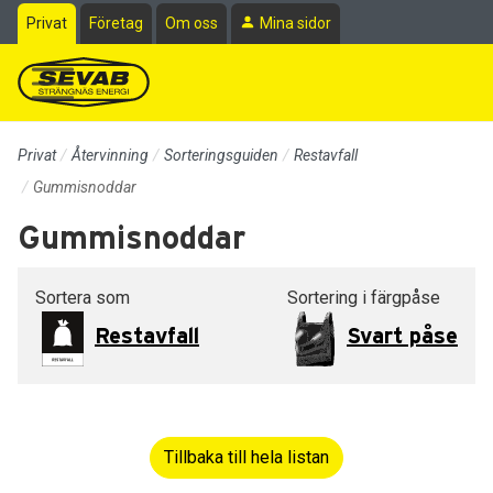
Till sidans huvudinnehåll
Privat
Företag
Om oss
Mina sidor
Privat
Återvinning
Sorteringsguiden
Restavfall
Gummisnoddar
Gummisnoddar
Sortera som
Sortering i färgpåse
Restavfall
Svart påse
Tillbaka till hela listan