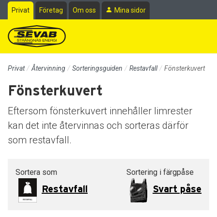
Till sidans huvudinnehåll
Privat
Företag
Om oss
Mina sidor
Privat
Återvinning
Sorteringsguiden
Restavfall
Fönsterkuvert
Fönsterkuvert
Eftersom fönsterkuvert innehåller limrester
kan det inte återvinnas och sorteras därför
som restavfall.
Sortera som
Sortering i färgpåse
Restavfall
Svart påse