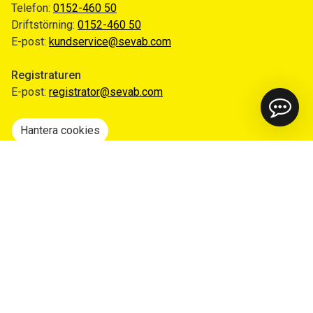
Telefon:
0152-460 50
Driftstörning:
0152-460 50
E-post:
kundservice@sevab.com
Registraturen
E-post:
registrator@sevab.com
Hantera cookies
Snabblänkar
Mina sidor
Anmäl flytt
Sorteringsguiden
Driftinformation
Begär ut allmän handling
Integritetspolicy
Tillgänglighetsredogörelse