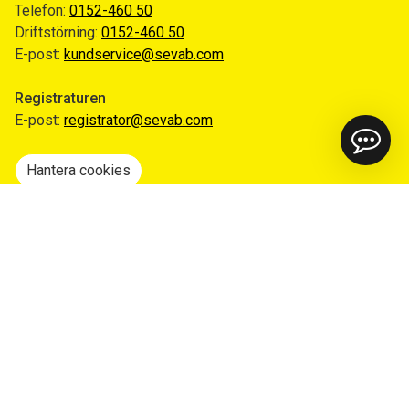
Telefon:
0152-460 50
Driftstörning:
0152-460 50
E-post:
kundservice@sevab.com
Registraturen
E-post:
registrator@sevab.com
Hantera cookies
Snabblänkar
Mina sidor
Anmäl flytt
Sorteringsguiden
Driftinformation
Begär ut allmän handling
Integritetspolicy
Tillgänglighetsredogörelse