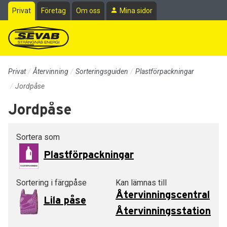
Till sidans huvudinnehåll
Privat
Företag
Om oss
Mina sidor
Privat
Återvinning
Sorteringsguiden
Plastförpackningar
Jordpåse
Jordpåse
Sortera som
Plastförpackningar
Sortering i färgpåse
Kan lämnas till
Återvinningscentral
Lila påse
Återvinningsstation