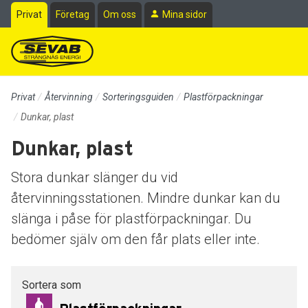
Till sidans huvudinnehåll
Privat
Företag
Om oss
Mina sidor
Privat
Återvinning
Sorteringsguiden
Plastförpackningar
Dunkar, plast
Dunkar, plast
Stora dunkar slänger du vid
återvinningsstationen. Mindre dunkar kan du
slänga i påse för plastförpackningar. Du
bedömer själv om den får plats eller inte.
Sortera som