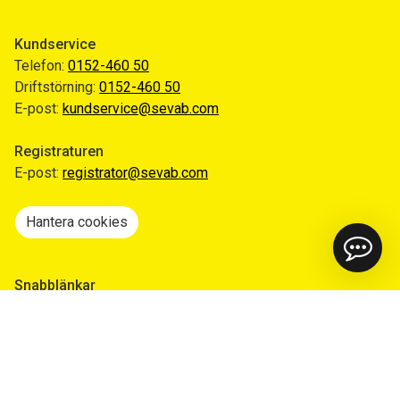
Kundservice
Telefon:
0152-460 50
Driftstörning:
0152-460 50
E-post:
kundservice@sevab.com
Registraturen
E-post:
registrator@sevab.com
Hantera cookies
Snabblänkar
Mina sidor
Anmäl flytt
Sorteringsguiden
Driftinformation
Begär ut allmän handling