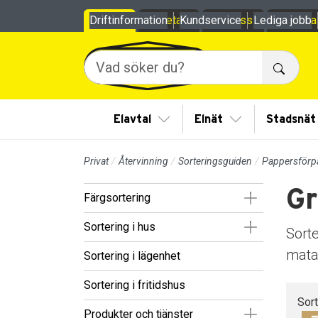
Till sidans huvudinnehåll
Driftinformation
Privat
Företag
Kundservice
Om oss
Lediga jobb
Mina
Sök
Visa/Göm undermeny
Visa/Göm under
Elavtal
Elnät
Stadsnät
Privat
Återvinning
Sorteringsguiden
Pappersförp
Gr
Visa/Göm un
Färgsortering
Visa/Göm un
Sortering i hus
Sort
matav
Sortering i lägenhet
Sortering i fritidshus
Sor
Visa/Göm un
Produkter och tjänster