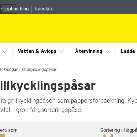
 sidor
Upphandling
Translate
meny
Visa/Göm undermeny
Visa/Göm undermeny
Visa/Göm un
Vatten & Avlopp
Återvinning
Ladda e
ackningar
Grillkycklingspåsar
illkycklingspåsar
dermeny
dermeny
era grillkycklingpåsen som pappersförpackning. Ky
fall i grön färgsorteringspåse.
tera som
Sortering i färgp
dermeny