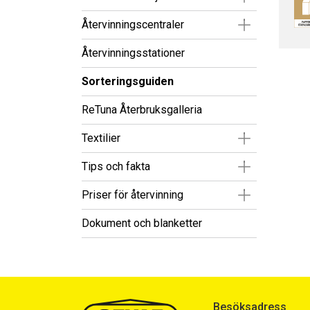
Visa/Göm un
Återvinningscentraler
Återvinningsstationer
Sorteringsguiden
ReTuna Återbruksgalleria
Visa/Göm un
Textilier
Visa/Göm un
Tips och fakta
Visa/Göm un
Priser för återvinning
Dokument och blanketter
Besöksadress