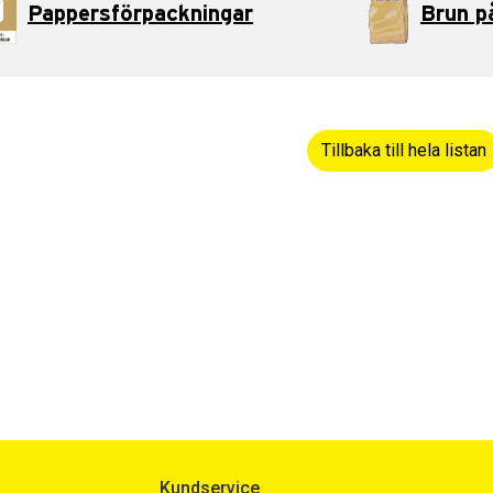
Pappersförpackningar
Brun p
dermeny
Tillbaka till hela listan
dermeny
dermeny
dermeny
Kundservice