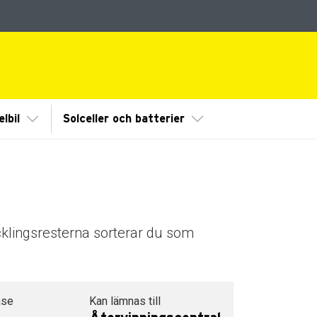
dermeny
Visa/Göm undermeny
Visa/Göm undermeny
lbil
Solceller och batterier
cklingsresterna sorterar du som
åse
Kan lämnas till