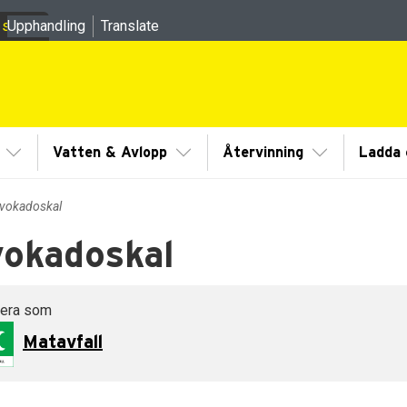
 sidor
Upphandling
Translate
meny
Visa/Göm undermeny
Visa/Göm undermeny
Visa/Göm un
Vatten & Avlopp
Återvinning
Ladda e
vokadoskal
okadoskal
dermeny
dermeny
tera som
Matavfall
dermeny