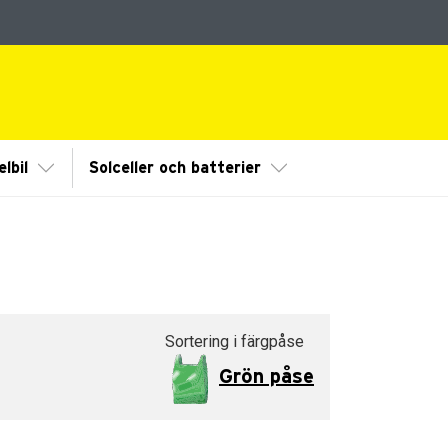
dermeny
Visa/Göm undermeny
Visa/Göm undermeny
lbil
Solceller och batterier
Sortering i färgpåse
Grön påse