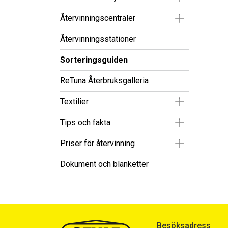
Visa/Göm un
Återvinningscentraler
Återvinningsstationer
Sorteringsguiden
ReTuna Återbruksgalleria
Visa/Göm un
Textilier
Visa/Göm un
Tips och fakta
Visa/Göm un
Priser för återvinning
Dokument och blanketter
Besöksadress