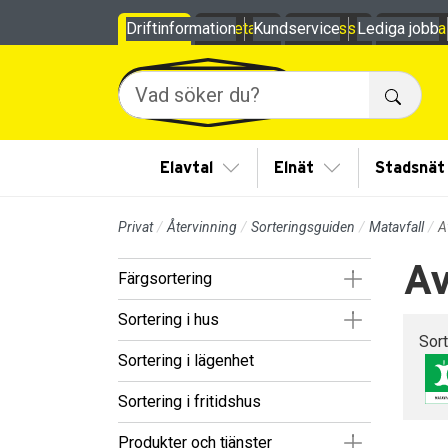
Till sidans huvudinnehåll
Driftinformation
Privat
Företag
Kundservice
Om oss
Lediga jobb
Mina
Sök
Visa/Göm undermeny
Visa/Göm under
Elavtal
Elnät
Stadsnät
Privat
Återvinning
Sorteringsguiden
Matavfall
A
Av
Visa/Göm un
Färgsortering
Visa/Göm un
Sortering i hus
Sor
Sortering i lägenhet
Sortering i fritidshus
Visa/Göm un
Produkter och tjänster