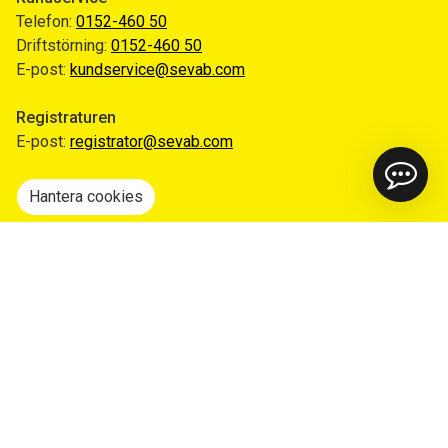
Telefon:
0152-460 50
Driftstörning:
0152-460 50
E-post:
kundservice@sevab.com
Registraturen
E-post:
registrator@sevab.com
Hantera cookies
Snabblänkar
Mina sidor
Anmäl flytt
Sorteringsguiden
Driftinformation
Begär ut allmän handling
Integritetspolicy
Tillgänglighetsredogörelse