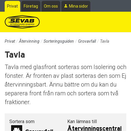
Till sidans huvudinnehåll
Privat
Företag
Om oss
Mina sidor
Privat
Återvinning
Sorteringsguiden
Grovavfall
Tavla
Tavla
Tavla med glasfront sorteras som Isolering och
fönster. Är fronten av plast sorteras den som Ej
återvinningsbart. Ännu bättre om du kan du
separera front från ram och sortera som två
fraktioner.
Sortera som
Kan lämnas till
Återvinningscentral