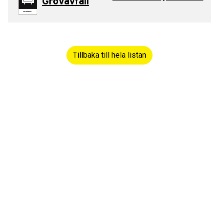
Grovavfall
Tillbaka till hela listan