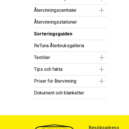
Visa/Göm un
Återvinningscentraler
Återvinningsstationer
Sorteringsguiden
ReTuna Återbruksgalleria
Visa/Göm un
Textilier
Visa/Göm un
Tips och fakta
Visa/Göm un
Priser för återvinning
Dokument och blanketter
Besöksadress