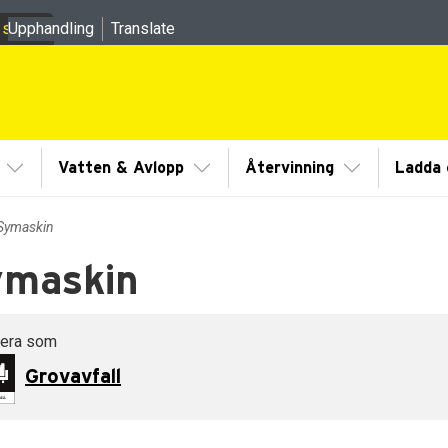
 sidor
Upphandling
Translate
meny
Visa/Göm undermeny
Visa/Göm undermeny
Visa/Göm un
Vatten & Avlopp
Återvinning
Ladda e
Symaskin
ymaskin
dermeny
dermeny
tera som
Grovavfall
dermeny