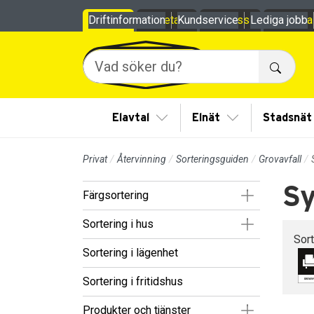
Till sidans huvudinnehåll
Driftinformation
Privat
Företag
Kundservice
Om oss
Lediga jobb
Mina
Sök
Visa/Göm undermeny
Visa/Göm under
Elavtal
Elnät
Stadsnät
Privat
Återvinning
Sorteringsguiden
Grovavfall
S
Visa/Göm un
Färgsortering
Visa/Göm un
Sortering i hus
Sor
Sortering i lägenhet
Sortering i fritidshus
Visa/Göm un
Produkter och tjänster