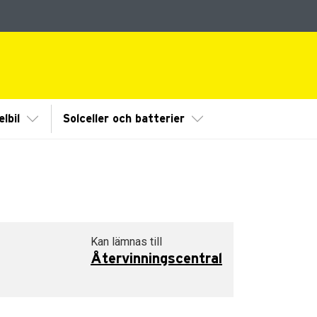
dermeny
Visa/Göm undermeny
Visa/Göm undermeny
lbil
Solceller och batterier
Kan lämnas till
Återvinningscentral