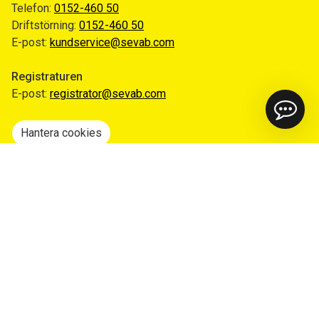
Telefon:
0152-460 50
Driftstörning:
0152-460 50
E-post:
kundservice@sevab.com
Registraturen
E-post:
registrator@sevab.com
Hantera cookies
Snabblänkar
Mina sidor
Anmäl flytt
Sorteringsguiden
Driftinformation
Begär ut allmän handling
Integritetspolicy
Tillgänglighetsredogörelse