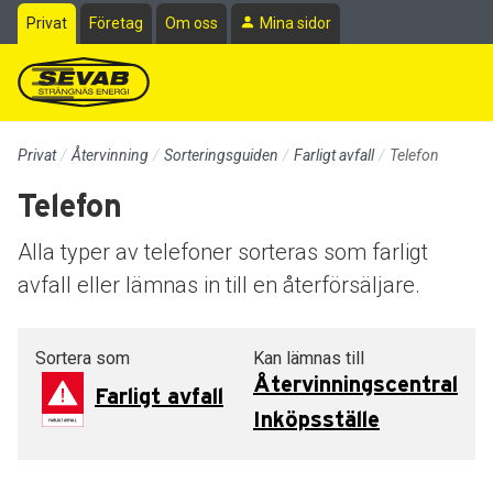
Till sidans huvudinnehåll
Privat
Företag
Om oss
Mina sidor
Privat
Återvinning
Sorteringsguiden
Farligt avfall
Telefon
Telefon
Alla typer av telefoner sorteras som farligt
avfall eller lämnas in till en återförsäljare.
Sortera som
Kan lämnas till
Återvinningscentral
Farligt avfall
Inköpsställe