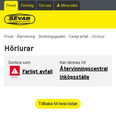
Till sidans huvudinnehåll
Privat
Företag
Om oss
Mina sidor
Privat
Återvinning
Sorteringsguiden
Farligt avfall
Hörlurar
Hörlurar
Sortera som
Kan lämnas till
Återvinningscentral
Farligt avfall
Inköpsställe
Tillbaka till hela listan