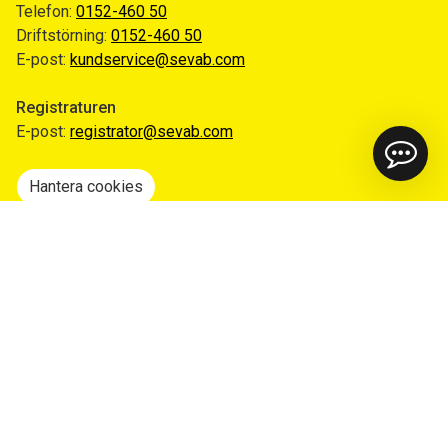
Telefon:
0152-460 50
Driftstörning:
0152-460 50
E-post:
kundservice@sevab.com
Registraturen
E-post:
registrator@sevab.com
Hantera cookies
Snabblänkar
Mina sidor
Anmäl flytt
Sorteringsguiden
Driftinformation
Begär ut allmän handling
Integritetspolicy
Tillgänglighetsredogörelse