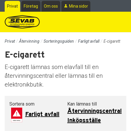
Till sidans huvudinnehåll
Privat
Företag
Om oss
Mina sidor
Privat
Återvinning
Sorteringsguiden
Farligt avfall
E-cigarett
E-cigarett
E-cigarett lämnas som elavfall till en
återvinningscentral eller lämnas till en
elektronikbutik.
Sortera som
Kan lämnas till
Återvinningscentral
Farligt avfall
Inköpsställe