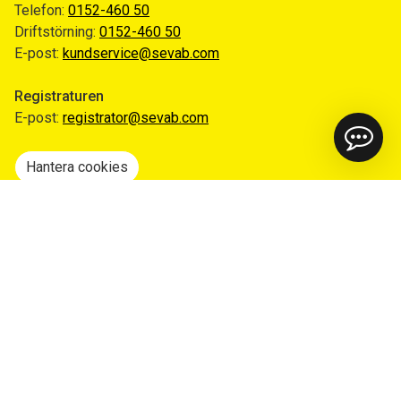
Telefon:
0152-460 50
Driftstörning:
0152-460 50
E-post:
kundservice@sevab.com
Registraturen
E-post:
registrator@sevab.com
Hantera cookies
Snabblänkar
Mina sidor
Anmäl flytt
Sorteringsguiden
Driftinformation
Begär ut allmän handling
Integritetspolicy
Tillgänglighetsredogörelse