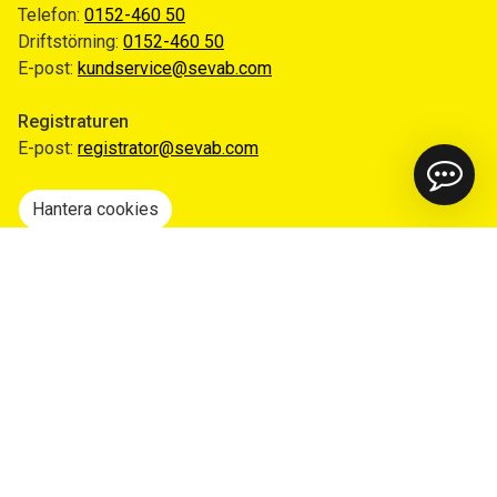
Telefon:
0152-460 50
Driftstörning:
0152-460 50
E-post:
kundservice@sevab.com
Registraturen
E-post:
registrator@sevab.com
Hantera cookies
Snabblänkar
Mina sidor
Anmäl flytt
Sorteringsguiden
Driftinformation
Begär ut allmän handling
Integritetspolicy
Tillgänglighetsredogörelse