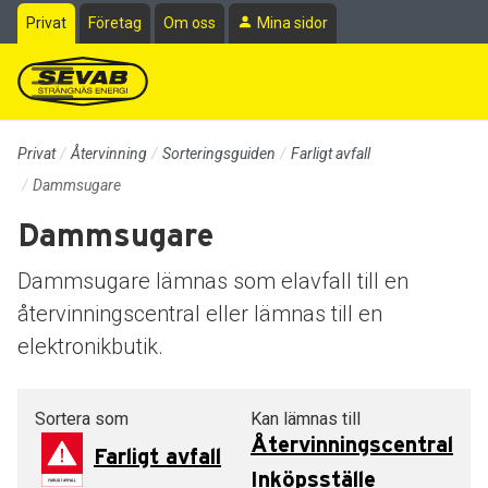
Till sidans huvudinnehåll
Privat
Företag
Om oss
Mina sidor
Privat
Återvinning
Sorteringsguiden
Farligt avfall
Dammsugare
Dammsugare
Dammsugare lämnas som elavfall till en
återvinningscentral eller lämnas till en
elektronikbutik.
Sortera som
Kan lämnas till
Återvinningscentral
Farligt avfall
Inköpsställe