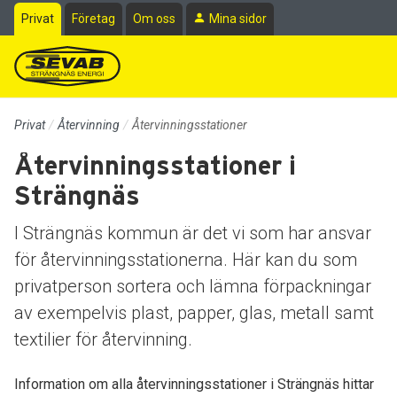
Till sidans huvudinnehåll
Privat
Företag
Om oss
Mina sidor
Privat
Återvinning
Återvinningsstationer
Återvinningsstationer i
Strängnäs
I Strängnäs kommun är det vi som har ansvar
för återvinningsstationerna. Här kan du som
privatperson sortera och lämna förpackningar
av exempelvis plast, papper, glas, metall samt
textilier för återvinning.
Information om alla återvinningsstationer i Strängnäs hittar