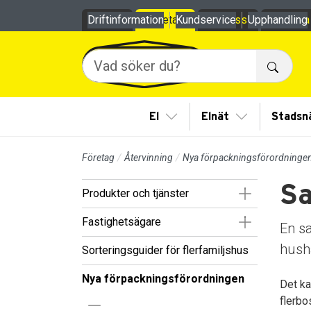
Till sidans huvudinnehåll
Driftinformation
Privat
Företag
Kundservice
Om oss
Upphandling
Mina
Sök
Visa/Göm undermeny
Visa/Göm und
El
Elnät
Stadsn
Företag
Återvinning
Nya förpackningsförordninge
Sa
Visa/Göm un
Produkter och tjänster
Visa/Göm un
Fastighetsägare
En s
hushå
Sorteringsguider för flerfamiljshus
Nya förpackningsförordningen
Det ka
flerbo
Visa/Göm undermeny