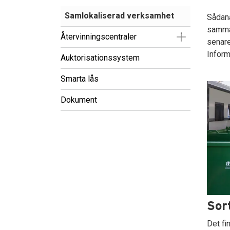
Samlokaliserad verksamhet
Sådana
samma 
Visa/Göm un
Återvinningscentraler
senare
Inform
Auktorisationssystem
Smarta lås
Dokument
Sort
Det fin