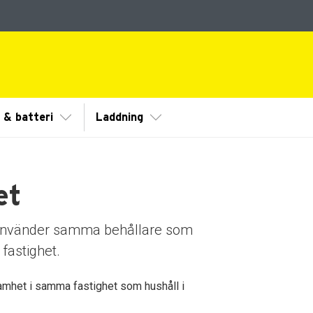
ermeny
Visa/Göm undermeny
Visa/Göm undermeny
r & batteri
Laddning
et
använder samma behållare som
 fastighet.
samhet i samma fastighet som hushåll i