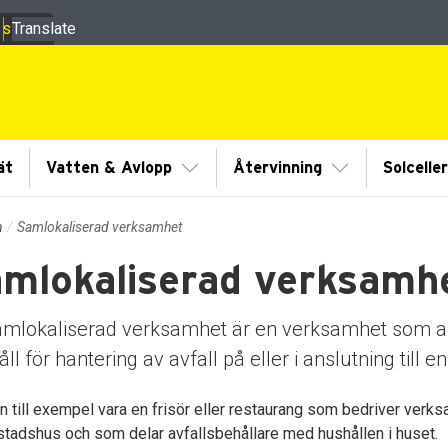
 sidor
Translate
ermeny
Visa/Göm undermeny
Visa/Göm und
ät
Vatten & Avlopp
Återvinning
Solcelle
n
Samlokaliserad verksamhet
mlokaliserad verksamh
dermeny
dermeny
amlokaliserad verksamhet är en verksamhet som 
ll för hantering av avfall på eller i anslutning till en
n till exempel vara en frisör eller restaurang som bedriver verk
stadshus och som delar avfallsbehållare med hushållen i huset.