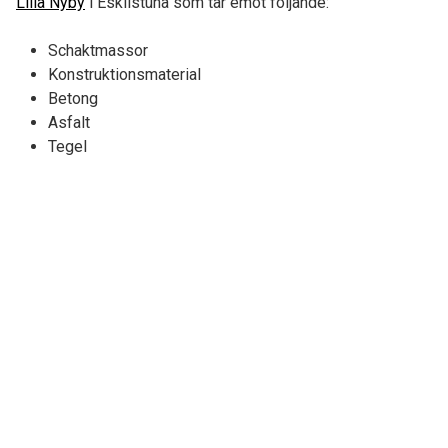
Lilla Nyby
i Eskilstuna som tar emot följande:
Schaktmassor
Konstruktionsmaterial
Betong
Asfalt
Tegel