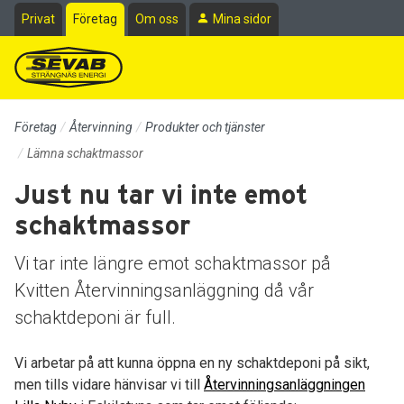
Till sidans huvudinnehåll
Privat
Företag
Om oss
Mina sidor
Företag
Återvinning
Produkter och tjänster
Lämna schaktmassor
Just nu tar vi inte emot
schaktmassor
Vi tar inte längre emot schaktmassor på
Kvitten Återvinningsanläggning då vår
schaktdeponi är full.
Vi arbetar på att kunna öppna en ny schaktdeponi på sikt,
men tills vidare hänvisar vi till
Återvinningsanläggningen