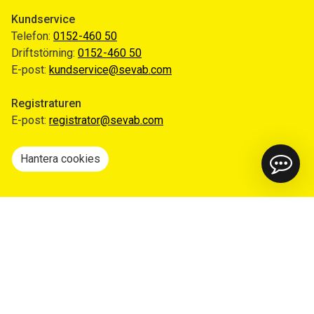
Kundservice
Telefon:
0152-460 50
Driftstörning:
0152-460 50
E-post:
kundservice@sevab.com
Registraturen
E-post:
registrator@sevab.com
Hantera cookies
Snabblänkar
Mina sidor
Anmäl flytt
Sorteringsguiden
Driftinformation
Begär ut allmän handling
Integritetspolicy