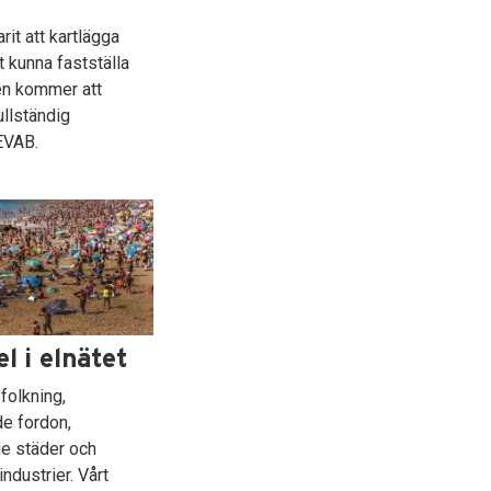
rit att kartlägga
t kunna fastställa
ten kommer att
ullständig
EVAB.
l i elnätet
folkning,
de fordon,
e städer och
industrier. Vårt