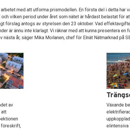
i arbetet med att utforma prismodellen. En första del i detta har va
t och vilken period under året som nätet är hårdast belastat för at
agt förslag antogs av styrelsen den 23 oktober. Vad effektavgif
nder är ännu inte klarlagt. Vi räknar med att kunna presentera en f
av nästa år, säger Mika Moilanen, chef för Elnät Nätmarknad på S
Trängse
ndet av
Växande be
 att
elektrifiera
ektionen
uppkopplad
föreskrift,
elintensiva 