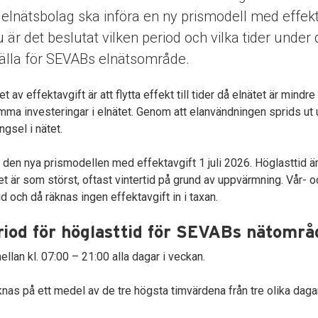
a elnätsbolag ska införa en ny prismodell med effek
 är det beslutat vilken period och vilka tider unde
gälla för SEVABs elnätsområde.
 av effektavgift är att flytta effekt till tider då elnätet är mindr
mma investeringar i elnätet. Genom att elanvändningen sprids ut
ngsel i nätet.
ra den nya prismodellen med effektavgift 1 juli 2026. Höglasttid ä
et är som störst, oftast vintertid på grund av uppvärmning. Vår-
d och då räknas ingen effektavgift in i taxan.
riod för höglasttid för SEVABs nätområ
lan kl. 07:00 – 21:00 alla dagar i veckan.
knas på ett medel av de tre högsta timvärdena från tre olika dag