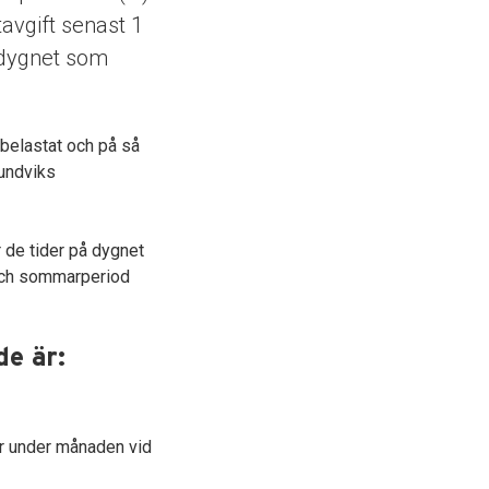
tavgift senast 1
r dygnet som
e belastat och på så
 undviks
r de tider på dygnet
 och sommarperiod
de är:
ar under månaden vid