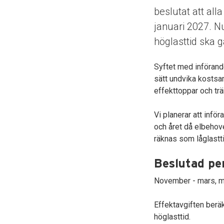
beslutat att all
januari 2027. Nu
höglasttid ska 
Syftet med införandet
sätt undvika kostsa
effekttoppar och trä
Vi planerar att infö
och året då elbehov
räknas som låglastti
Beslutad pe
November - mars, mel
Effektavgiften berä
höglasttid.