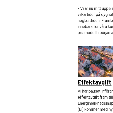
- Vi är nu mitt uppe 
vilka tider på dygne
höglasttiden. Framl
innebära för våra ku
prismodell i början 
Effektavgift
Vi har pausat införa
effektavgift fram till
Energimarknadsinsp
(Ei) kommer med ny 