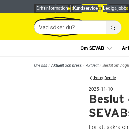
Till sidans huvudinnehåll
Driftinformation
Privat
Företag
Kundservice
Om oss
Lediga jobb
Mina
Sök
Visa/Göm
Om SEVAB
Art
Om oss
Aktuellt och press
Aktuellt
Beslut om högla
Föregående
2025-11-10
Beslut 
SEVAB
För att säkra el