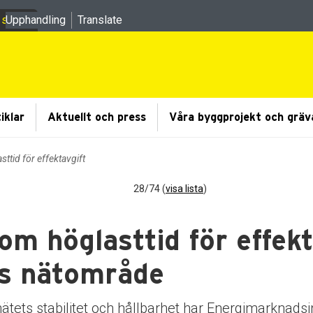
 sidor
Upphandling
Translate
 undermeny
iklar
Aktuellt och press
Våra byggprojekt och gräv
sttid för effektavgift
28/74 (
visa lista
)
om höglasttid för effekt
s nätområde
nätets stabilitet och hållbarhet har Energimarknadsi