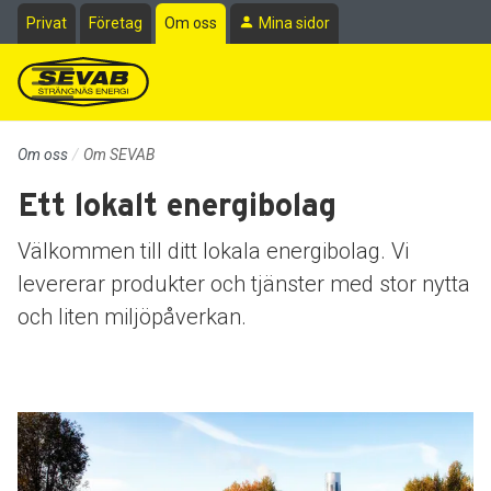
Till sidans huvudinnehåll
Privat
Företag
Om oss
Mina sidor
Om oss
Om SEVAB
Ett lokalt energibolag
Välkommen till ditt lokala energibolag. Vi
levererar produkter och tjänster med stor nytta
och liten miljöpåverkan.